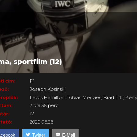
1
ma, sportfilm (12)
ti cím:
F1
ező:
Joseph Kosinski
replők:
Lewis Hamilton, Tobias Menzies, Brad Pitt, Ker
rtam:
2 óra 35 perc
tár:
12
tató:
2025.06.26
acebook
Twitter
E-Mail