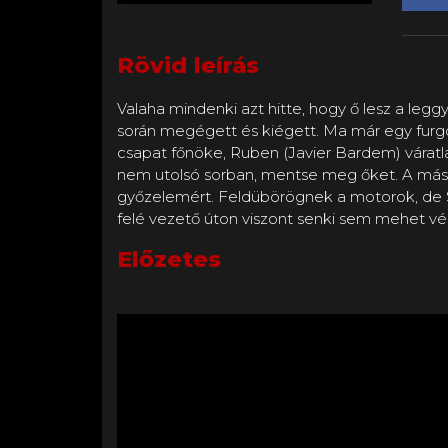
Rövid leírás
Valaha mindenki azt hitte, hogy ő lesz a leg
során megégett és kiégett. Ma már egy furgo
csapat főnöke, Ruben (Javier Bardem) váratla
nem utolsó sorban, mentse meg őket. A mási
győzelemért. Feldübörögnek a motorok, de Sonny
felé vezető úton viszont senki sem mehet vé
Előzetes