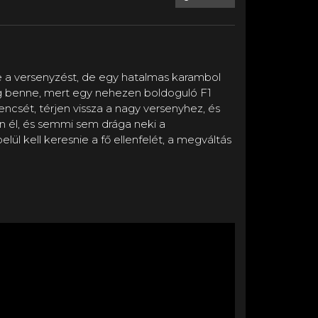
te a versenyzést, de egy hatalmas karambol
ég benne, mert egy nehezen boldoguló F1
encsét, térjen vissza a nagy versenyhez, és
n él, és semmi sem drága neki a
lül kell keresnie a fő ellenfelét, a megváltás