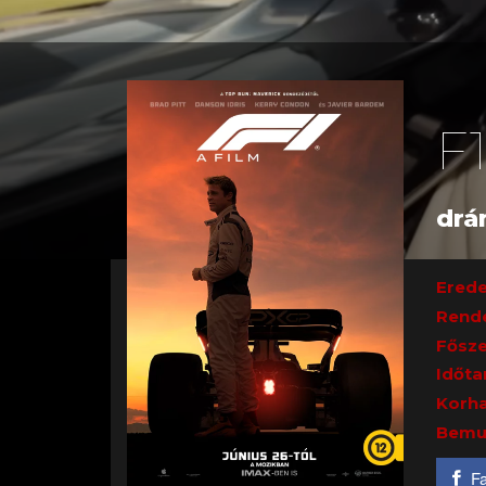
F
drá
Erede
Rend
Fősze
Időta
Korha
Bemu
F