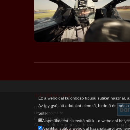
INFORMÁCIÓK
Ez a weboldal különböző típusú sütiket használ, 
Az így gyűjtött adatokat elemző, hirdető és média
Házirend
Ügyfélszolgálat
Sütik:
Fizetési tájékoztató
A kény
Alapműködést biztosító sütik - a weboldal helye
Adatvédelmi és jogi nyilatkozat
MNB en
Analitikai sütik a weboldal használatáról gyűjten