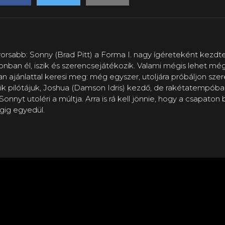
gyorsabb: Sonny (Brad Pitt) a Forma I. nagy ígéreteként kezd
nban él, iszik és szerencsejátékozik. Valami mégis lehet m
n ajánlattal keresi meg: még egyszer, utoljára próbáljon szer
k pilótájuk, Joshua (Damson Idris) kezdő, de rakétatempóba
t utoléri a múltja. Arra is rá kell jönnie, hogy a csapaton be
gig egyedül.