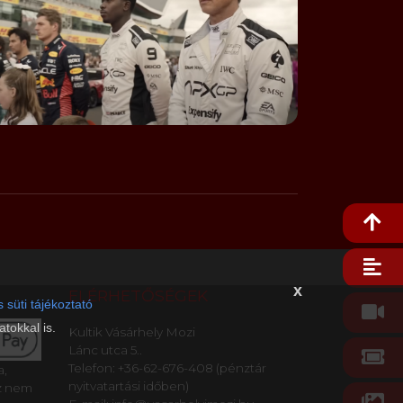
x
ELÉRHETŐSÉGEK
 süti tájékoztató
tokkal is.
Kultik Vásárhely Mozi
Lánc utca 5..
Telefon: +36-62-676-408 (pénztár
a,
nyitvatartási időben)
z nem