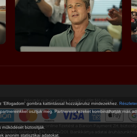
Pénztár nyitvatartása: kezdés előtt fél órával.
az 'Elfogadom' gombra kattintással hozzájárulsz mindezekhez.
Részletes
 partnereinkkel osztjuk meg. Partnereink ezeket kombinálhatják más ada
elmes és biztonságos online fizetést a Barion Payment Zrt. biztosítj
s működését biztosítják.
gedély száma: H-EN-I-1064/201. Bankkártya adatai áruházunkho
ek anonim statisztikai adatokat.