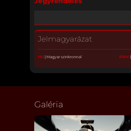
Jegyrendelés
Jelmagyarázat
HU
|
Magyar szinkronnal
PRIV
Galéria