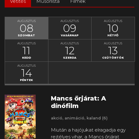
Vetítés
Műsorlista
Filmek
MOZI
HONLAP
AUGUSZTUS
AUGUSZTUS
AUGUSZTUS
08
09
10
SZOMBAT
VASÁRNAP
HÉTFŐ
AUGUSZTUS
AUGUSZTUS
AUGUSZTUS
11
12
13
KEDD
SZERDA
CSÜTÖRTÖK
AUGUSZTUS
14
PÉNTEK
Mancs őrjárat: A
dínófilm
akció, animáció, kaland (6)
Miután a hajójukat elragadja egy
rejtélyes vihar, a Mancs őrjárat