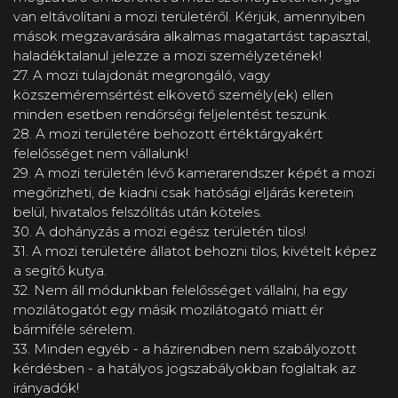
van eltávolítani a mozi területéről. Kérjük, amennyiben
mások megzavarására alkalmas magatartást tapasztal,
haladéktalanul jelezze a mozi személyzetének!
27. A mozi tulajdonát megrongáló, vagy
közszeméremsértést elkövető személy(ek) ellen
minden esetben rendőrségi feljelentést teszünk.
28. A mozi területére behozott értéktárgyakért
felelősséget nem vállalunk!
29. A mozi területén lévő kamerarendszer képét a mozi
megőrizheti, de kiadni csak hatósági eljárás keretein
belül, hivatalos felszólítás után köteles.
30. A dohányzás a mozi egész területén tilos!
31. A mozi területére állatot behozni tilos, kivételt képez
a segítő kutya.
32. Nem áll módunkban felelősséget vállalni, ha egy
mozilátogatót egy másik mozilátogató miatt ér
bármiféle sérelem.
33. Minden egyéb - a házirendben nem szabályozott
kérdésben - a hatályos jogszabályokban foglaltak az
irányadók!