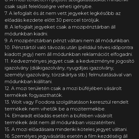
csak saját felelősségre veheti igénybe.
7. A lefoglalt és át nem vett jegyeket legkésőbb az
előadás kezdete előtt 30 perccel töröljük.
8. A lefoglalt jegyeket csak a mozipénztárban áll
módunkban kiadni.
9. A mozipénztárban pénzt váltani nem áll módunkban.
10. Pénztártól való távozás után (például téves időpontra
kiadott jegy) nem áll módunkban reklamációt elfogadni.
11. Kedvezményes jegyet csak a kedvezményre jogosító
igazolvány (diákigazolvány, nyugdíjas igazolvány,
személyi igazolvány, törzskártya stb.) felmutatásával van
módunkban kiállítani.
12. A mozi területén csak a mozi büféjében vásárolt
termékek fogyaszthatók.
13. Wolt vagy Foodora szolgáltatáson keresztül rendelt
termékek nem vihetők be a mozitermekbe.
14. Elmaradt előadás esetén a büfében vásárolt
termékek árát nem áll módunkban visszatéríteni.
15. A mozi előadásaira mindenki köteles jegyet váltani.
16. Személyes jegyvásárlás esetén a film kezdéséig áll