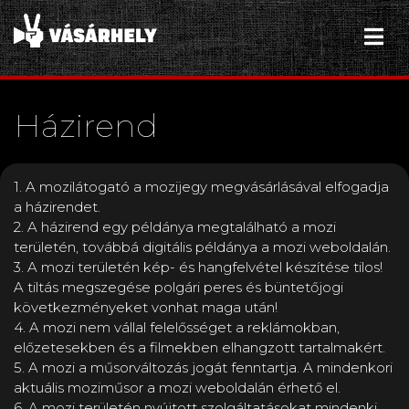
Házirend
1. A mozilátogató a mozijegy megvásárlásával elfogadja
a házirendet.
2. A házirend egy példánya megtalálható a mozi
területén, továbbá digitális példánya a mozi weboldalán.
3. A mozi területén kép- és hangfelvétel készítése tilos!
A tiltás megszegése polgári peres és büntetőjogi
következményeket vonhat maga után!
4. A mozi nem vállal felelősséget a reklámokban,
előzetesekben és a filmekben elhangzott tartalmakért.
5. A mozi a műsorváltozás jogát fenntartja. A mindenkori
aktuális moziműsor a mozi weboldalán érhető el.
6. A mozi területén nyújtott szolgáltatásokat mindenki