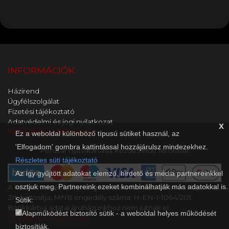
INFORMÁCIÓK
Házirend
Ügyfélszolgálat
Fizetési tájékoztató
Adatvédelmi és jogi nyilatkozat
x
Feliratkozás hírlevélre
Ez a weboldal különböző típusú sütiket használ, az
'Elfogadom' gombra kattintással hozzájárulsz mindezekhez.
Pénztár nyitvatartása: kezdés előtt fél órával.
Részletes süti tájékoztató
Az így gyűjtött adatokat elemző, hirdető és média partnereinkkel
osztjuk meg. Partnereink ezeket kombinálhatják más adatokkal is.
A kényelmes és biztonságos online fizetést a Barion Payment
Zrt. biztosítja, MNB engedély száma: H-EN-I-1064/201.
Sütik:
Bankkártya adatai áruházunkhoz nem jutnak el.
Alapműködést biztosító sütik - a weboldal helyes működését
ELÉRHETŐSÉGEK
biztosítják.