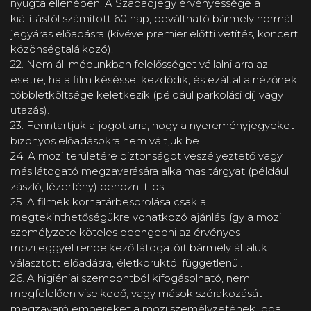
nyugta ellenében. A Szabadjegy érvényessége a
kiállítástól számított 60 nap, beváltható bármely normál
jegyáras előadásra (kivéve premier előtti vetítés, koncert,
közönségtalálkozó).
22. Nem áll módunkban felelősséget vállalni arra az
esetre, ha a film késéssel kezdődik, és ezáltal a nézőnek
többletköltsége keletkezik (például parkolási díj vagy
utazás).
23. Fenntartjuk a jogot arra, hogy a nyereményjegyeket
bizonyos előadásokra nem váltjuk be.
24. A mozi területére biztonságot veszélyeztető vagy
más látogató megzavarására alkalmas tárgyat (például
zászló, lézerfény) behozni tilos!
25. A filmek korhatárbesorolása csak a
megtekinthetőségükre vonatkozó ajánlás, így a mozi
személyzete köteles beengedni az érvényes
mozijeggyel rendelkező látogatóit bármely általuk
választott előadásra, életkoruktól függetlenül.
26. A higiéniai szempontból kifogásolható, nem
megfelelően viselkedő, vagy mások szórakozását
megzavaró embereket a mozi személyzetének joga