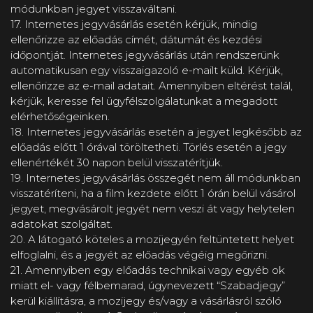
módunkban jegyet visszaváltani.
17. Internetes jegyvásárlás esetén kérjük, mindig
ellenőrizze az előadás címét, dátumát és kezdési
időpontját. Internetes jegyvásárlás után rendszerünk
automatikusan egy visszaigazoló e-mailt küld. Kérjük,
ellenőrizze az e-mail adatait. Amennyiben eltérést talál,
kérjük, keresse fel ügyfélszolgálatunkat a megadott
elérhetőségeinken.
18. Internetes jegyvásárlás esetén a jegyet legkésőbb az
előadás előtt 1 órával töröltetheti. Törlés esetén a jegy
ellenértékét 30 napon belül visszatérítjük.
19. Internetes jegyvásárlás összegét nem áll módunkban
visszatéríteni, ha a film kezdete előtt 1 órán belül vásárol
jegyet, megvásárolt jegyét nem veszi át vagy helytelen
adatokat szolgáltat.
20. A látogató köteles a mozijegyén feltüntetett helyet
elfoglalni, és a jegyét az előadás végéig megőrizni.
21. Amennyiben egy előadás technikai vagy egyéb ok
miatt el- vagy félbemarad, úgynevezett “Szabadjegy”
kerül kiállításra, a mozijegy és/vagy a vásárlásról szóló