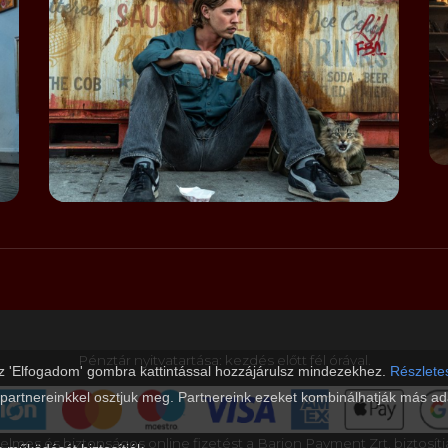
Pénztár nyitvatartása: kezdés előtt fél órával.
az 'Elfogadom' gombra kattintással hozzájárulsz mindezekhez.
Részletes
 partnereinkkel osztjuk meg. Partnereink ezeket kombinálhatják más ada
elmes és biztonságos online fizetést a Barion Payment Zrt. biztosítj