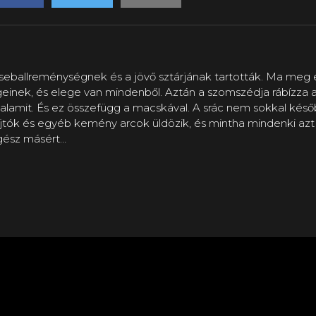
eballreménységnek és a jövő sztárjának tartották. Ma meg 
inek, és elege van mindenből. Aztán a szomszédja rábízza a
őle valamit. És ez összefügg a macskával. A srác nem sokkal k
jtók és egyéb kemény arcok üldözik, és mintha mindenki azt 
egész másért…