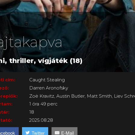
ajtakapva
i, thriller, vígjáték (18)
ti cím:
Caught Stealing
ező:
Darren Aronofsky
replők:
Zoë Kravitz, Austin Butler, Matt Smith, Liev Sch
rtam:
1 óra 49 perc
tár:
18
tató:
2025.08.28
acebook
Twitter
E-Mail