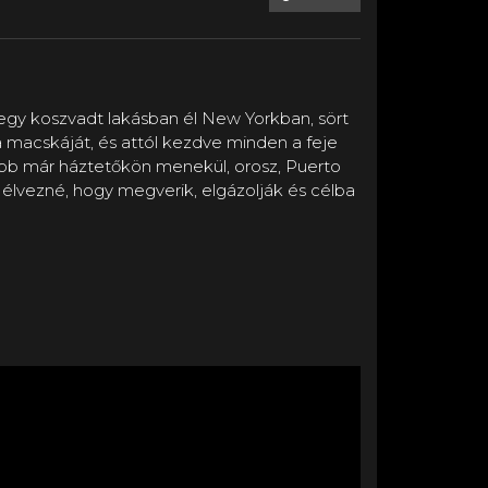
egy koszvadt lakásban él New Yorkban, sört
 macskáját, és attól kezdve minden a feje
ésőbb már háztetőkön menekül, orosz, Puerto
élvezné, hogy megverik, elgázolják és célba