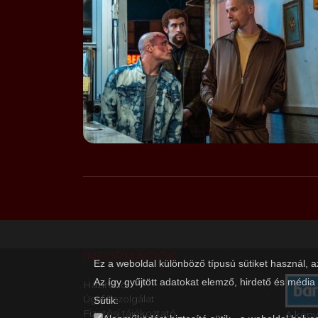
INFORMÁCIÓK
Ez a weboldal különböző típusú sütiket használ, 
Az így gyűjtött adatokat elemző, hirdető és média
Házirend
Ügyfélszolgálat
Sütik:
Fizetési tájékoztató
A kény