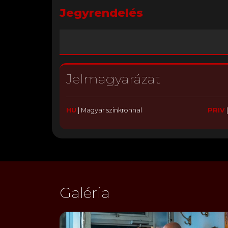
Jegyrendelés
Jelmagyarázat
HU
|
Magyar szinkronnal
PRIV
Galéria