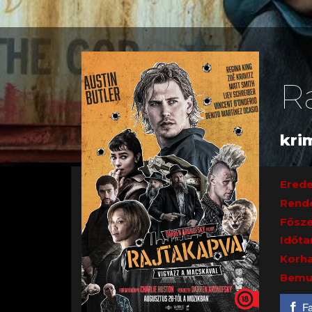
R
krim
Erede
Rend
Fősze
Időta
Korha
Bemu
F