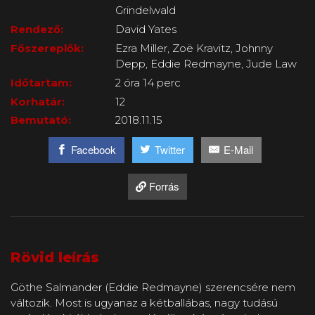
Grindelwald
Rendező:
David Yates
Főszereplők:
Ezra Miller, Zoë Kravitz, Johnny
Depp, Eddie Redmayne, Jude Law
Időtartam:
2 óra 14 perc
Korhatár:
12
Bemutató:
2018.11.15
Facebook
Twitter
E-Mail
Forrás
Rövid leírás
Göthe Salmander (Eddie Redmayne) szerencsére nem
változik. Most is ugyanaz a kétballábas, nagy tudású