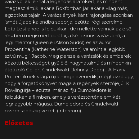
varázsló, aki él-hal a legendás állatokért, és mindent
megtesz értük, akár a Roxfortban jár, akár a világ más,
egzotikus tájain. A varázslények iránti rajongása azonban
ismét újabb kalandba sodorja: ezúttal régi szerelme,
Leta Lestrange is felbukkan, de mellette vannak az első
részben megismert barátai, a két csinos varázslónő, a
legilimentor Queenie (Alison Sudol) és az auror
Propentina (Katherine Waterston) valamint a legjobb
szívű mugli, Jacob. Meg persze a varázslók és emberek
közötti békességet gyűlölő, nagyhatalmú és mindenkin
átgázoló Gellert Grindelwald (Johnny Depp)… A Harry
Potter-filmek világa újra megelevenedik, méghozzá úgy,
hogy a forgatókönyvet maga a regények szerzője, J. K.
Rowling írja – ezúttal már az ifjú Dumbledore is
felbukkan a filmben, amely a varázstörténelem két
legnagyobb mágusa, Dumbledore és Grindelwald
összecsapásáig vezet. (Intercom)
Előzetes