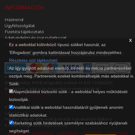
INFORMÁCIÓK
Házirend
Ügyfélszolgálat
Fizetési tájékoztató
Adatvédelmi és jogi nyilatkozat
x
Feliratkozás hírlevélre
Ez a weboldal különböző típusú sütiket használ, az
'Elfogadom' gombra kattintással hozzájárulsz mindezekhez.
Pénztár nyitvatartása: kezdés előtt fél órával.
Részletes süti tájékoztató
Az így gyűjtött adatokat elemző, hirdető és média partnereinkkel
osztjuk meg. Partnereink ezeket kombinálhatják más adatokkal is.
A kényelmes és biztonságos online fizetést a Barion Payment
Zrt. biztosítja, MNB engedély száma: H-EN-I-1064/201.
Sütik:
Bankkártya adatai áruházunkhoz nem jutnak el.
Alapműködést biztosító sütik - a weboldal helyes működését
ELÉRHETŐSÉGEK
biztosítják.
Kultik Vásárhely Mozi
Analitikai sütik a weboldal használatáról gyűjtenek anonim
Lánc utca 5..
statisztikai adatokat.
Telefon: +36-62-676-408 (pénztár nyitvatartási időben)
Marketing sütik hirdetések személyre szabásához nyújtanak
E-mail: info@vasarhelyimozi.hu
segítséget.