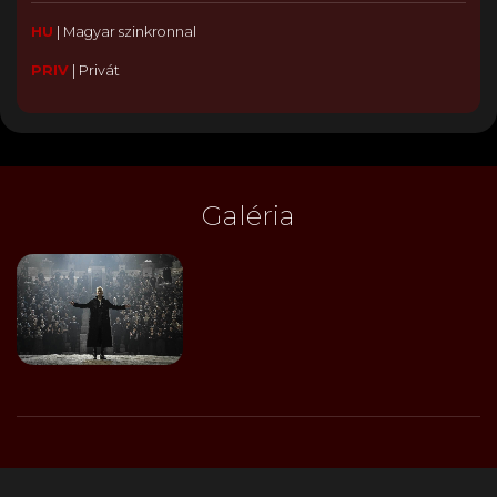
HU
|
Magyar szinkronnal
PRIV
|
Privát
Galéria