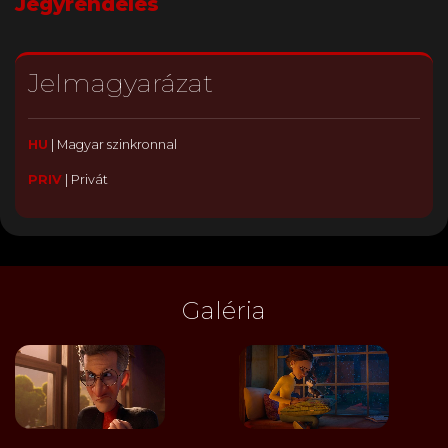
Jegyrendelés
Jelmagyarázat
HU
|
Magyar szinkronnal
PRIV
|
Privát
Galéria