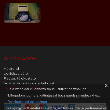
INFORMÁCIÓK
Házirend
Ügyfélszolgálat
Fizetési tájékoztató
Adatvédelmi és jogi nyilatkozat
x
Feliratkozás hírlevélre
Ez a weboldal különböző típusú sütiket használ, az
'Elfogadom' gombra kattintással hozzájárulsz mindezekhez.
Pénztár nyitvatartása: kezdés előtt fél órával.
Részletes süti tájékoztató
Az így gyűjtött adatokat elemző, hirdető és média partnereinkkel