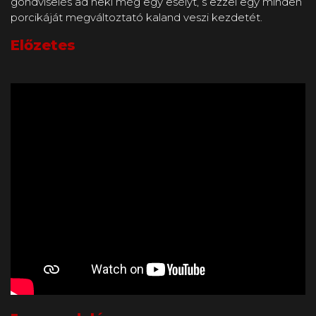
gondviselés ad neki még egy esélyt, s ezzel egy minden
Előzetes