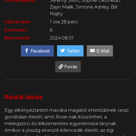
Főszereplők:
Jeremy Swift, Sophie Okonedo,
Zayn Malik, Simone Ashley, Bill
Nighy
Időtartam:
1 óra 28 perc
Korhatár:
6
Bemutató:
2024.08.01
Facebook
Twitter
E-Mail
Forrás
Rövid leírás
Egy elkényeztetett macska magától értetődőnek veszi
gondtalan életét, amit Rose-nak köszönhet, a
melegszívű és lelkiismeretes egyetemista lánynak.
Amikor a jószág elveszíti kilencedik életét, az égi